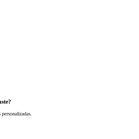
aste
?
s personalizadas.